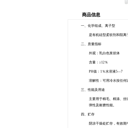
商品信息
一、
化学组成、离子型
是有机硅型柔软剂和阳离
二
、质量指标
外观：乳白色浆状体
含量：
≥
12
％
PH
值：
1
％水溶液
5—7
溶解性：可用冷水按任何
三
、性能及用途
主要用于棉毛、棉涤、丝
弹性及耐磨性能。
四
、贮存
阴凉干燥处贮存，有效期